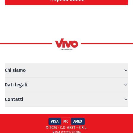
Chi siamo
Dati legali
Contatti
VISA
MC
AMEX
© 2026 · C.D. GEST - S.R.L.
P.IVA 02241230784